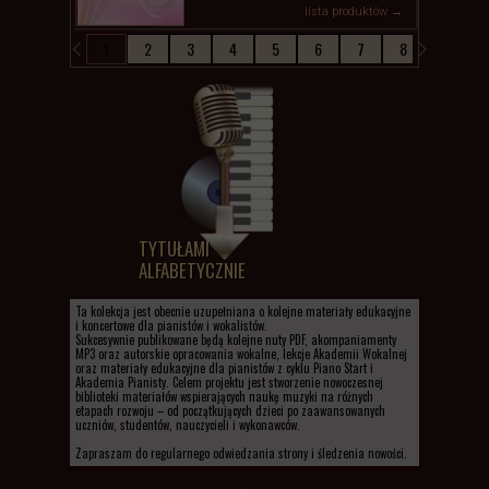
lista produktów →
1
2
3
4
5
6
7
8
TYTUŁAMI
ALFABETYCZNIE
Ta kolekcja jest obecnie uzupełniana o kolejne materiały edukacyjne
i koncertowe dla pianistów i wokalistów.
Sukcesywnie publikowane będą kolejne nuty PDF, akompaniamenty
MP3 oraz autorskie opracowania wokalne, lekcje Akademii Wokalnej
oraz materiały edukacyjne dla pianistów z cyklu Piano Start i
Akademia Pianisty. Celem projektu jest stworzenie nowoczesnej
biblioteki materiałów wspierających naukę muzyki na różnych
etapach rozwoju – od początkujących dzieci po zaawansowanych
uczniów, studentów, nauczycieli i wykonawców.
Zapraszam do regularnego odwiedzania strony i śledzenia nowości.