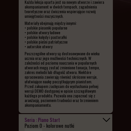
Każda lekcja oparta jest na nowym utworze i zawiera
akompaniament w dwóch tempach, zagadnienia
teoretyczne oraz ćwiczenia wspierające rozwój
umiejętności muzycznych.
Materiały obejmują między innymi:
• polskie piosenki popularne
• polskie utwory ludowe
• polskie kolędy i pastorałki
• polskie pieśni patriotyczne
• autorskie utwory
Poszczególne utwory są dostosowywane do wieku
ucznia oraz jego możliwości technicznych. W
zależności od poziomu nauczania w popularnych
utworach mogą zostać zmienione tonacja, tempo,
zakres melodii lub długość utworu. Niektóre
opracowania zawierają również skrócone wersje,
ułatwiające naukę początkującym pianistom.
Przed zakupem zachęcam do wysłuchania pełnej
wersji DEMO dostępnej w opisie szczegółowym
każdego produktu. Pozwala ona zapoznać się z
aranżacją, poziomem trudności oraz brzmieniem
akompaniamentu.
Seria : Piano Start
Poziom 0 - kolorowe nutki