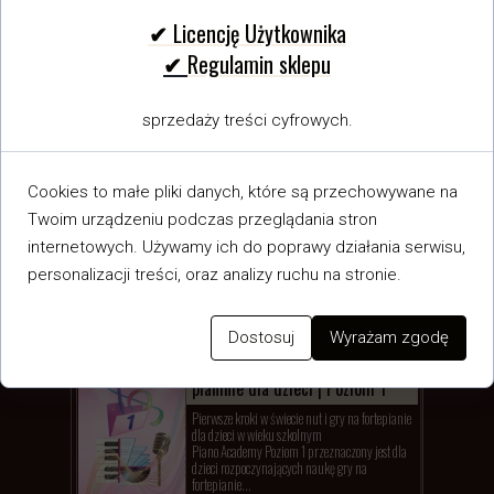
✔ Licencję Użytkownika
Autorskie lekcje opracowane od A do Z:
✔
Regulamin sklepu
Dwie formy korzystania z materiałów
edukacyjnych:
sprzedaży treści cyfrowych.
EDU Online
PDF/MP3 Premium - Pakiet Pianisty
Cookies to małe pliki danych, które są przechowywane na
Wersja
EDU Online
– nauka utworu
online
Twoim urządzeniu podczas przeglądania stron
internetowych. Używamy ich do poprawy działania serwisu,
Wersja
PDF/MP3 Premium - Pakiet
personalizacji treści, oraz analizy ruchu na stronie.
Pianisty
– komplet całej lekcji do
pobrania
Dostosuj
Wyrażam zgodę
Piano Academy | Nauka gry na
pianinie dla dzieci | Poziom 1
Pierwsze kroki w świecie nut i gry na fortepianie
dla dzieci w wieku szkolnym
Piano Academy Poziom 1 przeznaczony jest dla
dzieci rozpoczynających naukę gry na
fortepianie...