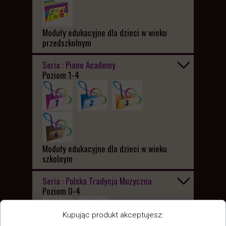
Moduły edukacyjne dla dzieci w wieku
przedszkolnym
Seria : Piano Academy
Poziom 1-4
Moduły edukacyjne dla dzieci w wieku
szkolnym
Seria : Polska Tradycja Muzyczna
Poziom 0-4
Kupując produkt akceptujesz: