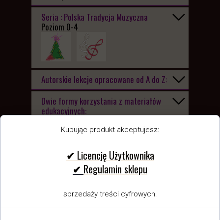
Seria : Polska Tradycja Muzyczna
Poziom 0-4
Autorskie lekcje opracowane od A do Z:
Dwie formy korzystania z materiałów
edukacyjnych:
EDU Online
PDF/MP3 Premium - Pakiet Pianisty
Kupując produkt akceptujesz:
Wersja
EDU Online
– nauka utworu
✔ Licencję Użytkownika
online
✔
Regulamin sklepu
Wersja
PDF/MP3 Premium - Pakiet
Pianisty
– komplet całej lekcji do
sprzedaży treści cyfrowych.
pobrania