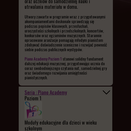
oraz uczniów do samodzielnej nauki i
utrwalania materiału w domu.
Utwory zawarte w programie wraz z przygotowanymi
akompaniamentami doskonale sprawdzają się
podczas popisów klasowych, przesłuchań,
uroczystości szkolnych i przedszkolnych, koncertów,
konkursów oraz egzaminów muzycznych. Starannie
opracowane aranżacje pomagają młodym pianistom
zdobywać doświadczenie sceniczne i rozwijać pewność
siebie podczas publicznych występów.
Piano Academy
Poziom 1
stanowi solidny fundament
dalszej edukacji muzycznej, przygotowując ucznia do
coraz swobodniejszego czytania nut, samodzielnej gry
oraz świadomego rozwijania umiejętności
pianistycznych.
Seria : Piano Academy
Poziom 1
Moduły edukacyjne dla dzieci w wieku
szkolnym