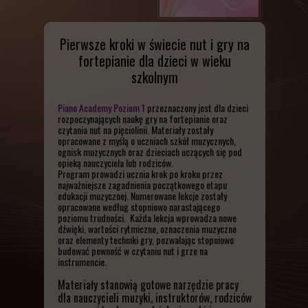
Kolędy i Pastorałki dla Pianistów
Pierwsze kroki w świecie nut i gry na
fortepianie dla dzieci w wieku
szkolnym
Piano Academy
Poziom 1
przeznaczony jest dla dzieci
rozpoczynających naukę gry na fortepianie oraz
czytania nut na pięciolinii. Materiały zostały
opracowane z myślą o uczniach szkół muzycznych,
ognisk muzycznych oraz dzieciach uczących się pod
opieką nauczyciela lub rodziców.
Program prowadzi ucznia krok po kroku przez
najważniejsze zagadnienia początkowego etapu
edukacji muzycznej.
Numerowane lekcje zostały
opracowane według stopniowo narastającego
poziomu trudności.
Każda lekcja wprowadza nowe
dźwięki, wartości rytmiczne, oznaczenia muzyczne
oraz elementy techniki gry, pozwalając stopniowo
budować pewność w czytaniu nut i grze na
instrumencie.
Materiały stanowią gotowe narzędzie pracy
dla nauczycieli muzyki, instruktorów, rodziców