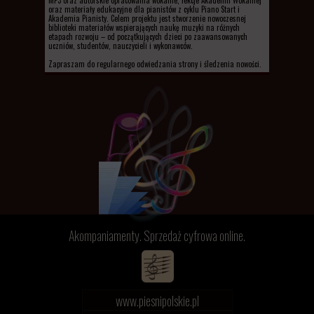
MP3 oraz autorskie opracowania wokalne, lekcje Akademii Wokalnej
oraz materiały edukacyjne dla pianistów z cyklu Piano Start i
Akademia Pianisty. Celem projektu jest stworzenie nowoczesnej
biblioteki materiałów wspierających naukę muzyki na różnych
etapach rozwoju – od początkujących dzieci po zaawansowanych
uczniów, studentów, nauczycieli i wykonawców.
Zapraszam do regularnego odwiedzania strony i śledzenia nowości.
Akompaniamenty. Sprzedaż cyfrowa online.
www.piesnipolskie.pl