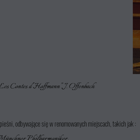
Les Contes d’Hoffmann”, J. Offenbach
 i pieśni, odbywające się w renomowanych miejscach, takich jak :
Münchner Philharmoniker,