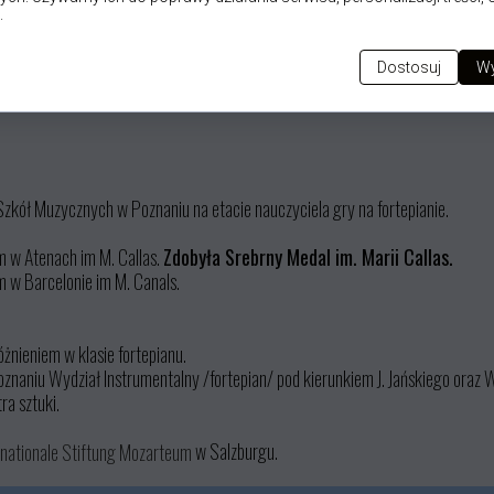
.
Dostosuj
Wy
zkół Muzycznych w Poznaniu na etacie nauczyciela gry na fortepianie.
 w Atenach im M. Callas.
Zdobyła Srebrny Medal im. Marii Callas.
w Barcelonie im M. Canals.
óżnieniem w klasie fortepianu.
aniu Wydział Instrumentalny /fortepian/ pod kierunkiem J. Jańskiego oraz 
a sztuki.
w Salzburgu.
rnationale Stiftung Mozarteum