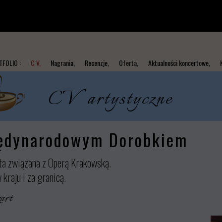
FOLIO :
C V,
Nagrania,
Recenzje,
Oferta,
Aktualności koncertowe,
CV artystyczne
iędynarodowym Dorobkiem
lata związana z Operą Krakowską.
kraju i za granicą.
art