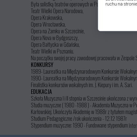
Była solistką teatrów operowych w Polsce:
ruchu na stronie
Teatr Wielki Opera Narodowa,
Opera Krakowska,
Opera Wrocławska,
Opera na Zamku w Szczecinie,
Opera Nova w Bydgoszczy,
Opera Bałtycka w Gdańsku,
Teatr Wielki w Poznaniu.
Na początku swojej pracy zawodowej pracowała w Zespole S
KONKURSY
1989- Laureatka na Międzynarodowym Konkursie Wokalnym
1990- Laureatka na Międzynarodowym Konkursie Wokalnym 
Finalistka konkursów wokalnych im. J. Kiepury i im. A. Sari.
EDUKACJA
Szkoła Muzyczna I i II stopnia w Szczecinie ukończona z wyr
Studia muzyczne ( 1980 -1988 ) - Akademia Muzyczna w Pozn
Karłowskiej. Ukończyła Akademię w 1988r z tytułem magistr
Studium Pedagogiczne /rok ukończenia - 12.12 1987r
Stypendium muzyczne: 1990 - Fundowane stypendium
Inte