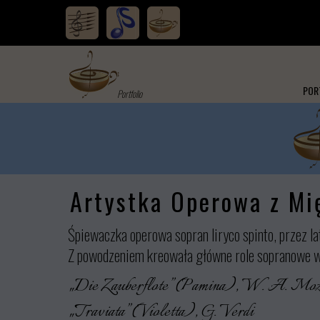
PORT
Portfolio
Artystka Operowa z M
Śpiewaczka operowa sopran liryco spinto, przez 
Z powodzeniem kreowała główne role sopranowe w 
„Die Zauberflote” (Pamina), W. A. Moz
„Traviata” (Violetta), G. Verdi