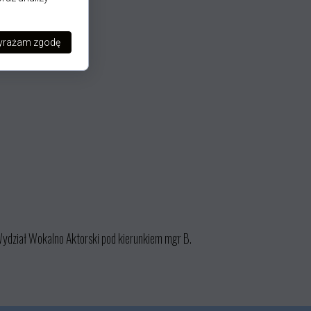
rażam zgodę
Wydział Wokalno Aktorski pod kierunkiem mgr B.