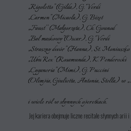
„Rigoletto” (Gilda), G. Verdi
„Carmen” (Micaela), G. Bizet
„Faust’’ (Małgorzata), Ch. Gounod
„Bal maskowy”(Oscar), G. Verdi
„Straszny dwór” (Hanna), St. Moniuszko
„Ubu Rex” (Rosamunda), K. Penderecki
„Cyganeria” (Mimi), G. Puccini
(Olimpia, Giulietta, Antonia, Stella) w
„
i wiele ról w słynnych operetkach.
Jej kariera obejmuje liczne recitale słynnych arii