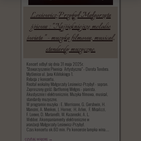
Lesiewicz-Przybył Małgorzata
śpiewa : "Najpiękniejsze melodie
świata " - muzyka filmowa, musical,
standardy muzyczne.
Koncert odbył się dnia 31 maja 2025r.
"Stowarzyszenie Piwnica Artystyczna" - Dorota Tondera.
Myślenice ul. Jana Kilińskiego 1.
Relacja z koncertu.
Recital wokalny Małgorzaty Lesiewicz-Przybył - sopran.
Zaproszony gość: Bartłomiej Mełges - pianista.
Akustycznie i elektronicznie. Muzyka filmowa, musical,
standardy muzyczne.
W programie muzyka : E. Morricone, G. Gershwin, H.
Mancini, A. Menken, J. Horner, H. Arlen, F. Micalizzi,
F. Loewe, D. Marianelli, W. Kazanecki, A. L.
Webber. Akompaniamenty elektroniczne w
aranżacji Małgorzaty Lesiewicz-Przybył.
Czas koncertu ok.60 min. Po koncercie lampka wina....
czytaj więcej →