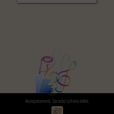
Akompaniamenty. Sprzedaż cyfrowa online.